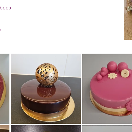
mboos
p