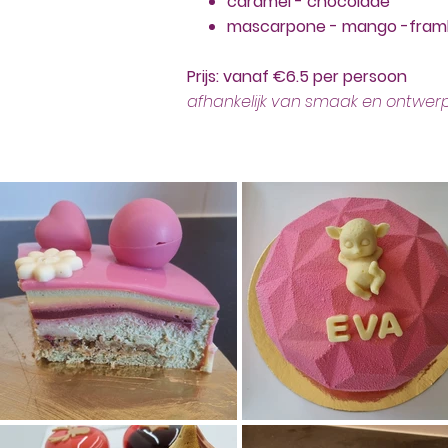
caramel - chocolade
mascarpone - mango -fra
Prijs: vanaf €6.5 per persoon
afhankelijk van smaak en ontwer