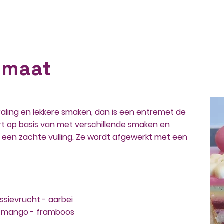
Creaties op maat
Feestbuffet
 maat
traling en lekkere smaken, dan is een entremet de
aart op basis van met verschillende smaken en
n een zachte vulling. Ze wordt afgewerkt met een
.
ssievrucht - aarbei
- mango - framboos