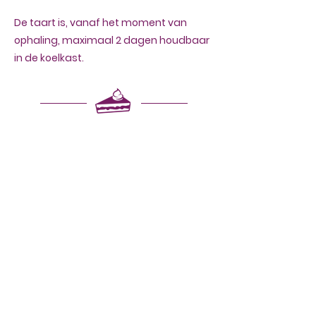
De taart is, vanaf het moment van
ophaling, maximaal 2 dagen houdbaar
in de koelkast.
Hoe serveer ik mijn taart?
Heeft je taart boterroom? Haal hem
dan zo’n 30-60 minuten voor het
serveren uit de koelkast. Zo wordt de
boterroom lekker zacht en komen de
smaken optimaal tot hun recht.
Andere taarten kun je het best in de