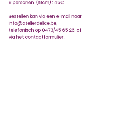
8 personen (18cm) : 45€
Bestellen kan via een e-mail naar
info@atelierdelice.be,
telefonisch op 0473/45 65 26, of
via het contactformulier.
Atelier Delice
Barebeekstraat 5
1981 Hofstade (Zemst)
BTW BE
0462 477 588