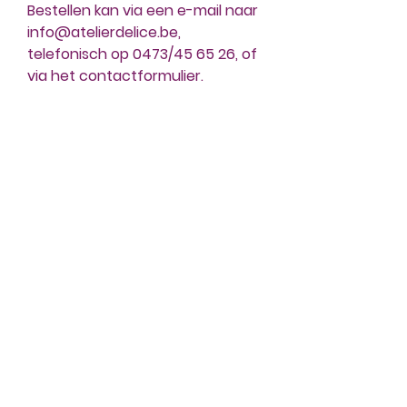
Bestellen kan via een e-mail naar
info@atelierdelice.be,
telefonisch op 0473/45 65 26, of
via het contactformulier.
Atelier Delice
Barebeekstraat 5
1981 Hofstade (Zemst)
BTW BE
0462 477 588
info@atelierdelice.be